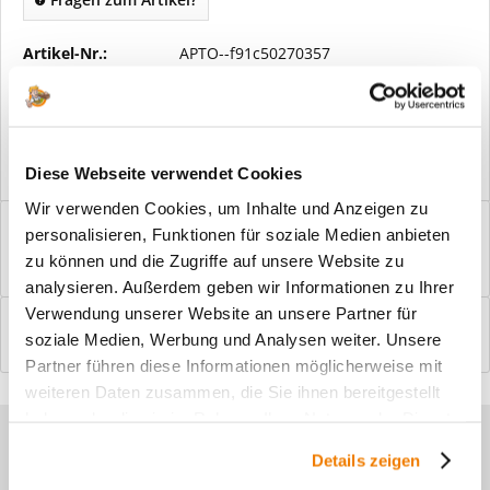
Artikel-Nr.:
APTO--f91c50270357
Vorteile
Kostenloser Versand ab € 2000,- Bestellwert
Versand mit eigener Spedition
Diese Webseite verwendet Cookies
Wir verwenden Cookies, um Inhalte und Anzeigen zu
Beschreibung
personalisieren, Funktionen für soziale Medien anbieten
Windfangelemente online am Bildschirm konfigurieren und
zu können und die Zugriffe auf unsere Website zu
einbaufertig bestellen. In wenigen...
mehr
analysieren. Außerdem geben wir Informationen zu Ihrer
Verwendung unserer Website an unsere Partner für
Bewertungen
0
soziale Medien, Werbung und Analysen weiter. Unsere
Bewertungen lesen, schreiben und diskutieren...
mehr
Partner führen diese Informationen möglicherweise mit
weiteren Daten zusammen, die Sie ihnen bereitgestellt
haben oder die sie im Rahmen Ihrer Nutzung der Dienste
Sie haben Fragen zu unseren
gesammelt haben.
Details zeigen
Produkten?