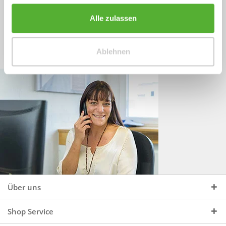
Sprechen Sie uns an, unter:
Wir beraten Sie gerne:
Alle zulassen
Mo - Do, 09:00 - 16:00 Uhr
+49 (0)4244 965 34 04
und Fr, 09:00 - 13:00 Uhr
Ablehnen
vertrieb@topdoors.de
Über uns
Shop Service