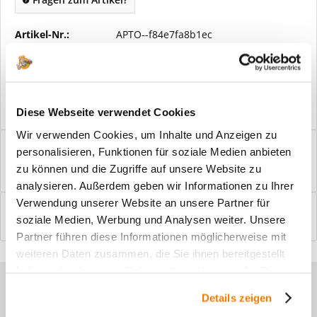
Artikel-Nr.:
APTO--f84e7fa8b1ec
Vorteile
Kostenloser Versand ab € 2000,- Bestellwert
Versand mit eigener Spedition
Diese Webseite verwendet Cookies
Wir verwenden Cookies, um Inhalte und Anzeigen zu
Beschreibung
personalisieren, Funktionen für soziale Medien anbieten
Windfangelemente online am Bildschirm konfigurieren und
zu können und die Zugriffe auf unsere Website zu
einbaufertig bestellen. In wenigen...
mehr
analysieren. Außerdem geben wir Informationen zu Ihrer
Verwendung unserer Website an unsere Partner für
Bewertungen
0
soziale Medien, Werbung und Analysen weiter. Unsere
Bewertungen lesen, schreiben und diskutieren...
mehr
Partner führen diese Informationen möglicherweise mit
weiteren Daten zusammen, die Sie ihnen bereitgestellt
haben oder die sie im Rahmen Ihrer Nutzung der Dienste
Sie haben Fragen zu unseren
gesammelt haben.
Details zeigen
Produkten?