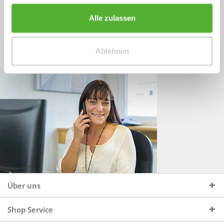
Sprechen Sie uns an, unter:
Wir beraten Sie gerne:
Alle zulassen
Mo - Do, 09:00 - 16:00 Uhr
+49 (0)4244 965 34 04
und Fr, 09:00 - 13:00 Uhr
Ablehnen
vertrieb@topdoors.de
Über uns
Shop Service