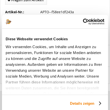
Artikel-Nr.:
APTO--f58ee1df243a
Vorteile
Kostenloser Versand ab € 2000,- Bestellwert
Versand mit eigener Spedition
Diese Webseite verwendet Cookies
Wir verwenden Cookies, um Inhalte und Anzeigen zu
Beschreibung
personalisieren, Funktionen für soziale Medien anbieten
Windfangelemente online am Bildschirm konfigurieren und
zu können und die Zugriffe auf unsere Website zu
einbaufertig bestellen. In wenigen...
mehr
analysieren. Außerdem geben wir Informationen zu Ihrer
Verwendung unserer Website an unsere Partner für
Bewertungen
0
soziale Medien, Werbung und Analysen weiter. Unsere
Bewertungen lesen, schreiben und diskutieren...
mehr
Partner führen diese Informationen möglicherweise mit
weiteren Daten zusammen, die Sie ihnen bereitgestellt
haben oder die sie im Rahmen Ihrer Nutzung der Dienste
Sie haben Fragen zu unseren
gesammelt haben.
Details zeigen
Produkten?