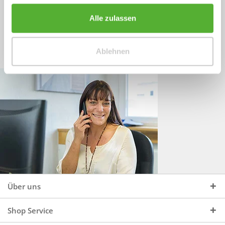
Sprechen Sie uns an, unter:
Wir beraten Sie gerne:
Alle zulassen
Mo - Do, 09:00 - 16:00 Uhr
+49 (0)4244 965 34 04
und Fr, 09:00 - 13:00 Uhr
Ablehnen
vertrieb@topdoors.de
Über uns
Shop Service