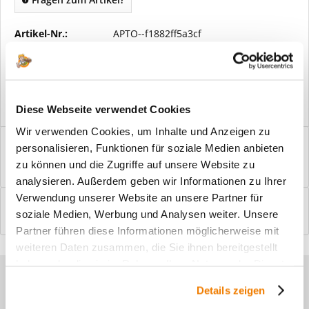
Artikel-Nr.:
APTO--f1882ff5a3cf
Vorteile
Kostenloser Versand ab € 2000,- Bestellwert
Versand mit eigener Spedition
Diese Webseite verwendet Cookies
Wir verwenden Cookies, um Inhalte und Anzeigen zu
Beschreibung
personalisieren, Funktionen für soziale Medien anbieten
Windfangelemente online am Bildschirm konfigurieren und
zu können und die Zugriffe auf unsere Website zu
einbaufertig bestellen. In wenigen...
mehr
analysieren. Außerdem geben wir Informationen zu Ihrer
Verwendung unserer Website an unsere Partner für
Bewertungen
0
soziale Medien, Werbung und Analysen weiter. Unsere
Bewertungen lesen, schreiben und diskutieren...
mehr
Partner führen diese Informationen möglicherweise mit
weiteren Daten zusammen, die Sie ihnen bereitgestellt
haben oder die sie im Rahmen Ihrer Nutzung der Dienste
Sie haben Fragen zu unseren
gesammelt haben.
Details zeigen
Produkten?