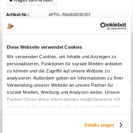
Artikel-Nr.:
APTO--f06db803b301
Vorteile
Kostenloser Versand ab € 2000,- Bestellwert
Versand mit eigener Spedition
Diese Webseite verwendet Cookies
Wir verwenden Cookies, um Inhalte und Anzeigen zu
Beschreibung
personalisieren, Funktionen für soziale Medien anbieten
Windfangelemente online am Bildschirm konfigurieren und
zu können und die Zugriffe auf unsere Website zu
einbaufertig bestellen. In wenigen...
mehr
analysieren. Außerdem geben wir Informationen zu Ihrer
Verwendung unserer Website an unsere Partner für
Bewertungen
0
soziale Medien, Werbung und Analysen weiter. Unsere
Bewertungen lesen, schreiben und diskutieren...
mehr
Partner führen diese Informationen möglicherweise mit
weiteren Daten zusammen, die Sie ihnen bereitgestellt
haben oder die sie im Rahmen Ihrer Nutzung der Dienste
Sie haben Fragen zu unseren
gesammelt haben.
Details zeigen
Produkten?