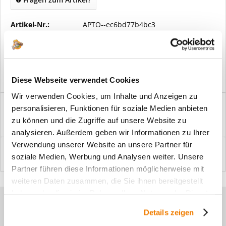
Artikel-Nr.:
APTO--ec6bd77b4bc3
Vorteile
Kostenloser Versand ab € 2000,- Bestellwert
Versand mit eigener Spedition
Diese Webseite verwendet Cookies
Wir verwenden Cookies, um Inhalte und Anzeigen zu
Beschreibung
personalisieren, Funktionen für soziale Medien anbieten
Windfangelemente online am Bildschirm konfigurieren und
zu können und die Zugriffe auf unsere Website zu
einbaufertig bestellen. In wenigen...
mehr
analysieren. Außerdem geben wir Informationen zu Ihrer
Verwendung unserer Website an unsere Partner für
Bewertungen
0
soziale Medien, Werbung und Analysen weiter. Unsere
Bewertungen lesen, schreiben und diskutieren...
mehr
Partner führen diese Informationen möglicherweise mit
weiteren Daten zusammen, die Sie ihnen bereitgestellt
haben oder die sie im Rahmen Ihrer Nutzung der Dienste
Sie haben Fragen zu unseren
gesammelt haben.
Details zeigen
Produkten?