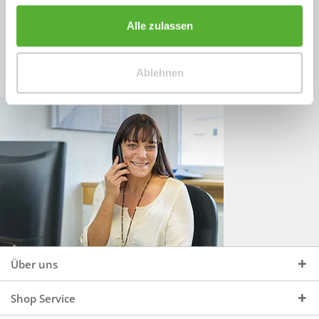
Sprechen Sie uns an, unter:
Wir beraten Sie gerne:
Alle zulassen
Mo - Do, 09:00 - 16:00 Uhr
+49 (0)4244 965 34 04
und Fr, 09:00 - 13:00 Uhr
Ablehnen
vertrieb@topdoors.de
Über uns
Shop Service