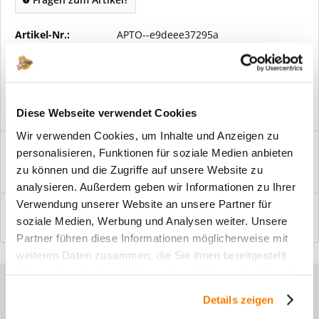
Artikel-Nr.:
APTO--e9deee37295a
Vorteile
Kostenloser Versand ab € 2000,- Bestellwert
Versand mit eigener Spedition
Diese Webseite verwendet Cookies
Wir verwenden Cookies, um Inhalte und Anzeigen zu
Beschreibung
personalisieren, Funktionen für soziale Medien anbieten
Windfangelemente online am Bildschirm konfigurieren und
zu können und die Zugriffe auf unsere Website zu
einbaufertig bestellen. In wenigen...
mehr
analysieren. Außerdem geben wir Informationen zu Ihrer
Verwendung unserer Website an unsere Partner für
Bewertungen
0
soziale Medien, Werbung und Analysen weiter. Unsere
Bewertungen lesen, schreiben und diskutieren...
mehr
Partner führen diese Informationen möglicherweise mit
weiteren Daten zusammen, die Sie ihnen bereitgestellt
haben oder die sie im Rahmen Ihrer Nutzung der Dienste
Sie haben Fragen zu unseren
gesammelt haben.
Details zeigen
Produkten?