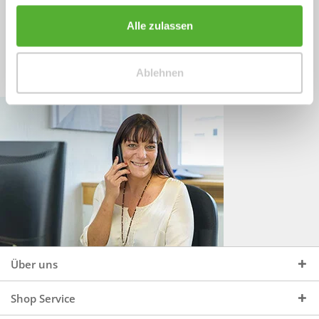
Sprechen Sie uns an, unter:
Wir beraten Sie gerne:
Alle zulassen
Mo - Do, 09:00 - 16:00 Uhr
+49 (0)4244 965 34 04
und Fr, 09:00 - 13:00 Uhr
Ablehnen
vertrieb@topdoors.de
Über uns
Shop Service