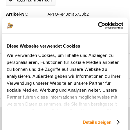
Artikel-Nr.:
APTO--e43c1a5733b2
Vorteile
Kostenloser Versand ab € 2000,- Bestellwert
Versand mit eigener Spedition
Diese Webseite verwendet Cookies
Wir verwenden Cookies, um Inhalte und Anzeigen zu
Beschreibung
personalisieren, Funktionen für soziale Medien anbieten
Windfangelemente online am Bildschirm konfigurieren und
zu können und die Zugriffe auf unsere Website zu
einbaufertig bestellen. In wenigen...
mehr
analysieren. Außerdem geben wir Informationen zu Ihrer
Verwendung unserer Website an unsere Partner für
Bewertungen
0
soziale Medien, Werbung und Analysen weiter. Unsere
Bewertungen lesen, schreiben und diskutieren...
mehr
Partner führen diese Informationen möglicherweise mit
weiteren Daten zusammen, die Sie ihnen bereitgestellt
haben oder die sie im Rahmen Ihrer Nutzung der Dienste
Sie haben Fragen zu unseren
gesammelt haben.
Details zeigen
Produkten?