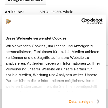
Artikel-Nr.:
APTO--e3936079bcfc
Vorteile
Kostenloser Versand ab € 2000,- Bestellwert
Versand mit eigener Spedition
Diese Webseite verwendet Cookies
Wir verwenden Cookies, um Inhalte und Anzeigen zu
Beschreibung
personalisieren, Funktionen für soziale Medien anbieten
Windfangelemente online am Bildschirm konfigurieren und
zu können und die Zugriffe auf unsere Website zu
einbaufertig bestellen. In wenigen...
mehr
analysieren. Außerdem geben wir Informationen zu Ihrer
Verwendung unserer Website an unsere Partner für
Bewertungen
0
soziale Medien, Werbung und Analysen weiter. Unsere
Bewertungen lesen, schreiben und diskutieren...
mehr
Partner führen diese Informationen möglicherweise mit
weiteren Daten zusammen, die Sie ihnen bereitgestellt
haben oder die sie im Rahmen Ihrer Nutzung der Dienste
Sie haben Fragen zu unseren
gesammelt haben.
Details zeigen
Produkten?