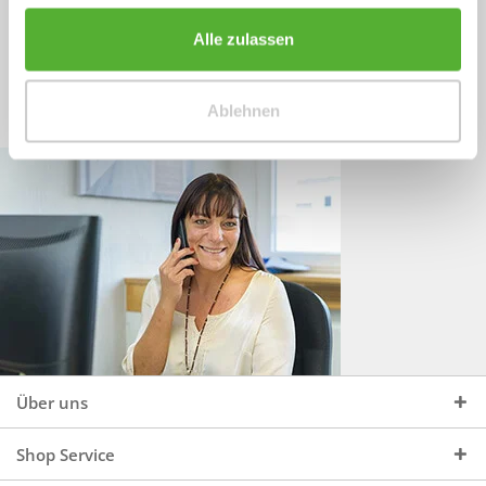
Sprechen Sie uns an, unter:
Wir beraten Sie gerne:
Alle zulassen
Mo - Do, 09:00 - 16:00 Uhr
+49 (0)4244 965 34 04
und Fr, 09:00 - 13:00 Uhr
Ablehnen
vertrieb@topdoors.de
Über uns
Shop Service