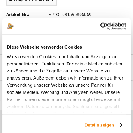
Artikel-Nr.:
APTO--e31a5b896b69
Vorteile
Kostenloser Versand ab € 2000,- Bestellwert
Versand mit eigener Spedition
Diese Webseite verwendet Cookies
Wir verwenden Cookies, um Inhalte und Anzeigen zu
Beschreibung
personalisieren, Funktionen für soziale Medien anbieten
Windfangelemente online am Bildschirm konfigurieren und
zu können und die Zugriffe auf unsere Website zu
einbaufertig bestellen. In wenigen...
mehr
analysieren. Außerdem geben wir Informationen zu Ihrer
Verwendung unserer Website an unsere Partner für
Bewertungen
0
soziale Medien, Werbung und Analysen weiter. Unsere
Bewertungen lesen, schreiben und diskutieren...
mehr
Partner führen diese Informationen möglicherweise mit
weiteren Daten zusammen, die Sie ihnen bereitgestellt
haben oder die sie im Rahmen Ihrer Nutzung der Dienste
Sie haben Fragen zu unseren
gesammelt haben.
Details zeigen
Produkten?