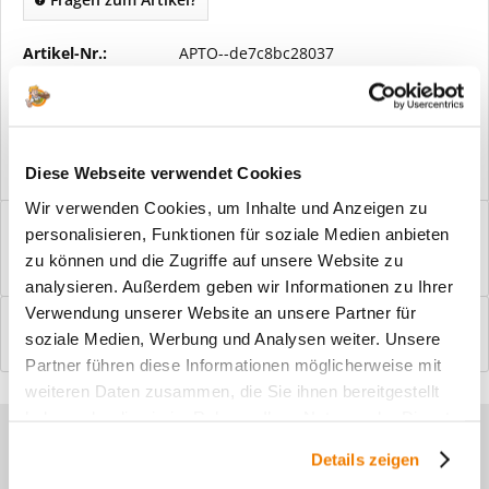
Artikel-Nr.:
APTO--de7c8bc28037
Vorteile
Kostenloser Versand ab € 2000,- Bestellwert
Versand mit eigener Spedition
Diese Webseite verwendet Cookies
Wir verwenden Cookies, um Inhalte und Anzeigen zu
Beschreibung
personalisieren, Funktionen für soziale Medien anbieten
Windfangelemente online am Bildschirm konfigurieren und
zu können und die Zugriffe auf unsere Website zu
einbaufertig bestellen. In wenigen...
mehr
analysieren. Außerdem geben wir Informationen zu Ihrer
Verwendung unserer Website an unsere Partner für
Bewertungen
0
soziale Medien, Werbung und Analysen weiter. Unsere
Bewertungen lesen, schreiben und diskutieren...
mehr
Partner führen diese Informationen möglicherweise mit
weiteren Daten zusammen, die Sie ihnen bereitgestellt
haben oder die sie im Rahmen Ihrer Nutzung der Dienste
Sie haben Fragen zu unseren
gesammelt haben.
Details zeigen
Produkten?