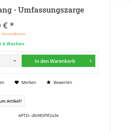
ang - Umfassungszarge
 € *
l. Versandkosten
it 6 Wochen
In den
Warenkorb
Bewerten
en
Merken
um Artikel?
APTO--db985f9f2a3e