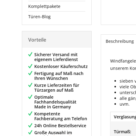
Komplettpakete
Türen-Blog
Vorteile
Beschreibung
Sicherer Versand mit
eigenem Lieferdienst
Windfangelem
Kostenloser Käuferschutz
unserem Konf
Fertigung auf Maß nach
Ihren Wünschen
sieben 
Kurze Lieferzeiten für
viele O
Türzargen auf Maß
untersc
Optimale
alle gä
Fachhandelsqualität
uvm.
Made in Germany
Kompetente
Verglasung
Fachberatung am Telefon
24h Online Bestellservice
Türmaß:
Große Auswahl im