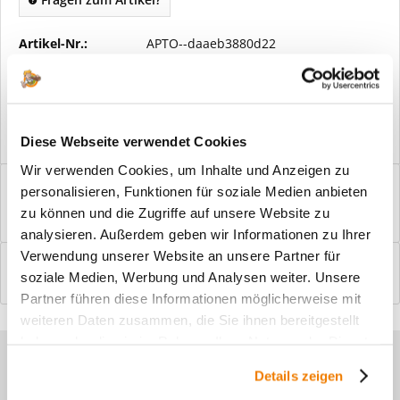
Artikel-Nr.:
APTO--daaeb3880d22
Vorteile
Kostenloser Versand ab € 2000,- Bestellwert
Versand mit eigener Spedition
Diese Webseite verwendet Cookies
Wir verwenden Cookies, um Inhalte und Anzeigen zu
Beschreibung
personalisieren, Funktionen für soziale Medien anbieten
Windfangelemente online am Bildschirm konfigurieren und
zu können und die Zugriffe auf unsere Website zu
einbaufertig bestellen. In wenigen...
mehr
analysieren. Außerdem geben wir Informationen zu Ihrer
Verwendung unserer Website an unsere Partner für
Bewertungen
0
soziale Medien, Werbung und Analysen weiter. Unsere
Bewertungen lesen, schreiben und diskutieren...
mehr
Partner führen diese Informationen möglicherweise mit
weiteren Daten zusammen, die Sie ihnen bereitgestellt
haben oder die sie im Rahmen Ihrer Nutzung der Dienste
Sie haben Fragen zu unseren
gesammelt haben.
Details zeigen
Produkten?