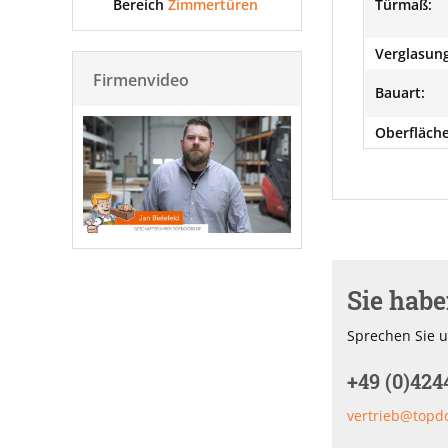
Bereich
Zimmertüren
Türmaß:
Verglasung
Firmenvideo
Bauart:
Oberfläche
Sie hab
Sprechen Sie u
+49 (0)424
vertrieb@topd