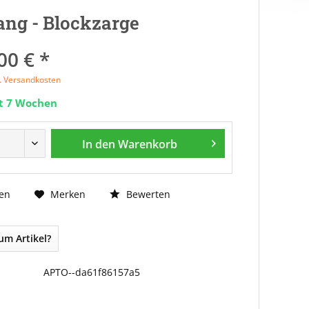
ng - Blockzarge
00 € *
l. Versandkosten
it 7 Wochen
In den
Warenkorb
Bewerten
en
Merken
um Artikel?
APTO--da61f86157a5