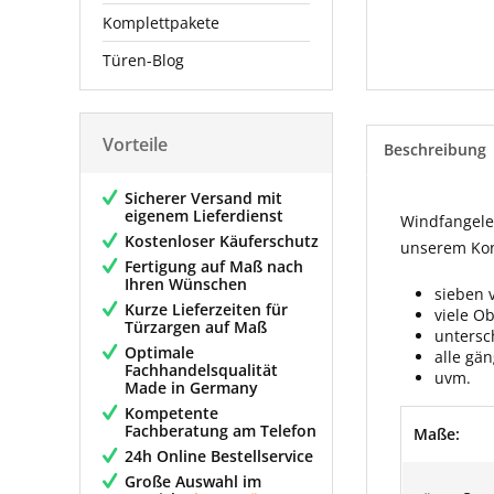
Komplettpakete
Türen-Blog
Vorteile
Beschreibung
Sicherer Versand mit
eigenem Lieferdienst
Windfangelem
Kostenloser Käuferschutz
unserem Konf
Fertigung auf Maß nach
Ihren Wünschen
sieben 
Kurze Lieferzeiten für
viele O
Türzargen auf Maß
untersc
Optimale
alle gä
Fachhandelsqualität
uvm.
Made in Germany
Kompetente
Fachberatung am Telefon
Maße:
24h Online Bestellservice
Große Auswahl im