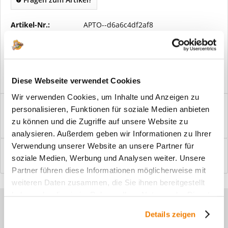
Artikel-Nr.:
APTO--d6a6c4df2af8
Vorteile
Kostenloser Versand ab € 2000,- Bestellwert
Versand mit eigener Spedition
Diese Webseite verwendet Cookies
Wir verwenden Cookies, um Inhalte und Anzeigen zu
Beschreibung
personalisieren, Funktionen für soziale Medien anbieten
Windfangelemente online am Bildschirm konfigurieren und
zu können und die Zugriffe auf unsere Website zu
einbaufertig bestellen. In wenigen...
mehr
analysieren. Außerdem geben wir Informationen zu Ihrer
Verwendung unserer Website an unsere Partner für
Bewertungen
0
soziale Medien, Werbung und Analysen weiter. Unsere
Bewertungen lesen, schreiben und diskutieren...
mehr
Partner führen diese Informationen möglicherweise mit
weiteren Daten zusammen, die Sie ihnen bereitgestellt
haben oder die sie im Rahmen Ihrer Nutzung der Dienste
Sie haben Fragen zu unseren
gesammelt haben.
Details zeigen
Produkten?