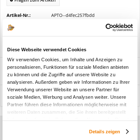
Artikel-Nr.:
APTO--d4fec257fbdd
Vorteile
Kostenloser Versand ab € 2000,- Bestellwert
Versand mit eigener Spedition
Diese Webseite verwendet Cookies
Wir verwenden Cookies, um Inhalte und Anzeigen zu
Beschreibung
personalisieren, Funktionen für soziale Medien anbieten
Windfangelemente online am Bildschirm konfigurieren und
zu können und die Zugriffe auf unsere Website zu
einbaufertig bestellen. In wenigen...
mehr
analysieren. Außerdem geben wir Informationen zu Ihrer
Verwendung unserer Website an unsere Partner für
Bewertungen
0
soziale Medien, Werbung und Analysen weiter. Unsere
Bewertungen lesen, schreiben und diskutieren...
mehr
Partner führen diese Informationen möglicherweise mit
weiteren Daten zusammen, die Sie ihnen bereitgestellt
haben oder die sie im Rahmen Ihrer Nutzung der Dienste
Sie haben Fragen zu unseren
gesammelt haben.
Details zeigen
Produkten?