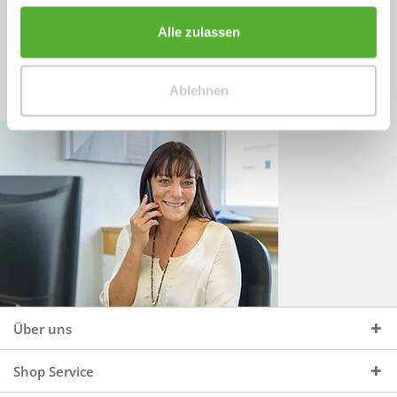
Sprechen Sie uns an, unter:
Wir beraten Sie gerne:
Alle zulassen
Mo - Do, 09:00 - 16:00 Uhr
+49 (0)4244 965 34 04
und Fr, 09:00 - 13:00 Uhr
Ablehnen
vertrieb@topdoors.de
Über uns
Shop Service