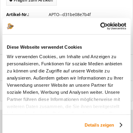
Artikel-Nr.:
APTO--d31be08e7b4f
Vorteile
Kostenloser Versand ab € 2000,- Bestellwert
Versand mit eigener Spedition
Diese Webseite verwendet Cookies
Wir verwenden Cookies, um Inhalte und Anzeigen zu
Beschreibung
personalisieren, Funktionen für soziale Medien anbieten
Windfangelemente online am Bildschirm konfigurieren und
zu können und die Zugriffe auf unsere Website zu
einbaufertig bestellen. In wenigen...
mehr
analysieren. Außerdem geben wir Informationen zu Ihrer
Verwendung unserer Website an unsere Partner für
Bewertungen
0
soziale Medien, Werbung und Analysen weiter. Unsere
Bewertungen lesen, schreiben und diskutieren...
mehr
Partner führen diese Informationen möglicherweise mit
weiteren Daten zusammen, die Sie ihnen bereitgestellt
haben oder die sie im Rahmen Ihrer Nutzung der Dienste
Sie haben Fragen zu unseren
gesammelt haben.
Details zeigen
Produkten?