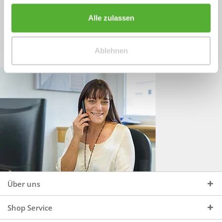
Sprechen Sie uns an, unter:
Wir beraten Sie gerne:
Alle zulassen
Mo - Do, 09:00 - 16:00 Uhr
+49 (0)4244 965 34 04
und Fr, 09:00 - 13:00 Uhr
Ablehnen
vertrieb@topdoors.de
Über uns
Shop Service