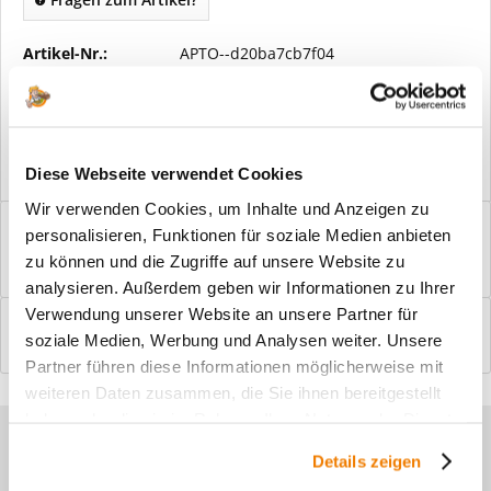
Artikel-Nr.:
APTO--d20ba7cb7f04
Vorteile
Kostenloser Versand ab € 2000,- Bestellwert
Versand mit eigener Spedition
Diese Webseite verwendet Cookies
Wir verwenden Cookies, um Inhalte und Anzeigen zu
Beschreibung
personalisieren, Funktionen für soziale Medien anbieten
Windfangelemente online am Bildschirm konfigurieren und
zu können und die Zugriffe auf unsere Website zu
einbaufertig bestellen. In wenigen...
mehr
analysieren. Außerdem geben wir Informationen zu Ihrer
Verwendung unserer Website an unsere Partner für
Bewertungen
0
soziale Medien, Werbung und Analysen weiter. Unsere
Bewertungen lesen, schreiben und diskutieren...
mehr
Partner führen diese Informationen möglicherweise mit
weiteren Daten zusammen, die Sie ihnen bereitgestellt
haben oder die sie im Rahmen Ihrer Nutzung der Dienste
Sie haben Fragen zu unseren
gesammelt haben.
Details zeigen
Produkten?