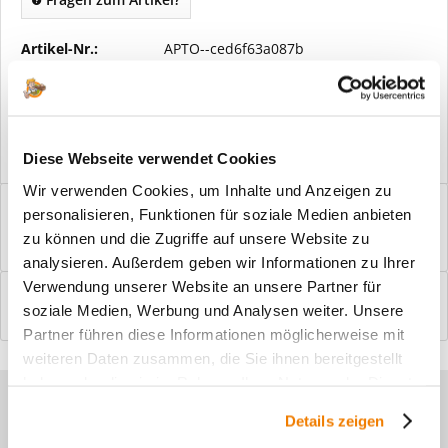
Artikel-Nr.:
APTO--ced6f63a087b
Vorteile
Kostenloser Versand ab € 2000,- Bestellwert
Versand mit eigener Spedition
Diese Webseite verwendet Cookies
Wir verwenden Cookies, um Inhalte und Anzeigen zu
Beschreibung
personalisieren, Funktionen für soziale Medien anbieten
Windfangelemente online am Bildschirm konfigurieren und
zu können und die Zugriffe auf unsere Website zu
einbaufertig bestellen. In wenigen...
mehr
analysieren. Außerdem geben wir Informationen zu Ihrer
Verwendung unserer Website an unsere Partner für
Bewertungen
0
soziale Medien, Werbung und Analysen weiter. Unsere
Bewertungen lesen, schreiben und diskutieren...
mehr
Partner führen diese Informationen möglicherweise mit
weiteren Daten zusammen, die Sie ihnen bereitgestellt
haben oder die sie im Rahmen Ihrer Nutzung der Dienste
Sie haben Fragen zu unseren
gesammelt haben.
Details zeigen
Produkten?