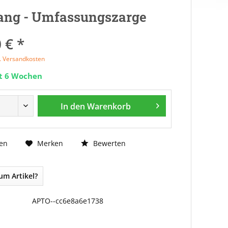
ang - Umfassungszarge
 € *
l. Versandkosten
it 6 Wochen
In den
Warenkorb
Bewerten
en
Merken
um Artikel?
APTO--cc6e8a6e1738