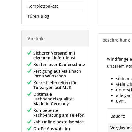
Komplettpakete
Türen-Blog
Vorteile
Beschreibung
Sicherer Versand mit
eigenem Lieferdienst
Windfangelem
Kostenloser Käuferschutz
unserem Konf
Fertigung auf Maß nach
Ihren Wünschen
sieben 
Kurze Lieferzeiten für
viele O
Türzargen auf Maß
untersc
Optimale
alle gä
Fachhandelsqualität
uvm.
Made in Germany
Kompetente
Fachberatung am Telefon
Bauart:
24h Online Bestellservice
Verglasung
Große Auswahl im