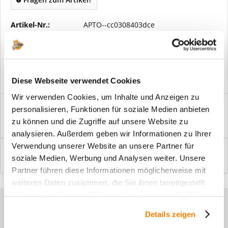
Artikel-Nr.:
APTO--cc0308403dce
Vorteile
Kostenloser Versand ab € 2000,- Bestellwert
Versand mit eigener Spedition
Diese Webseite verwendet Cookies
Wir verwenden Cookies, um Inhalte und Anzeigen zu
Beschreibung
personalisieren, Funktionen für soziale Medien anbieten
Windfangelemente online am Bildschirm konfigurieren und
zu können und die Zugriffe auf unsere Website zu
einbaufertig bestellen. In wenigen...
mehr
analysieren. Außerdem geben wir Informationen zu Ihrer
Verwendung unserer Website an unsere Partner für
Bewertungen
0
soziale Medien, Werbung und Analysen weiter. Unsere
Bewertungen lesen, schreiben und diskutieren...
mehr
Partner führen diese Informationen möglicherweise mit
weiteren Daten zusammen, die Sie ihnen bereitgestellt
haben oder die sie im Rahmen Ihrer Nutzung der Dienste
Sie haben Fragen zu unseren
gesammelt haben.
Details zeigen
Produkten?