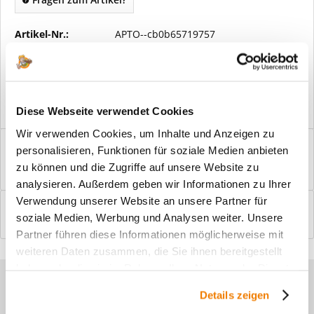
Artikel-Nr.:
APTO--cb0b65719757
Vorteile
Kostenloser Versand ab € 2000,- Bestellwert
Versand mit eigener Spedition
Diese Webseite verwendet Cookies
Wir verwenden Cookies, um Inhalte und Anzeigen zu
Beschreibung
personalisieren, Funktionen für soziale Medien anbieten
Windfangelemente online am Bildschirm konfigurieren und
zu können und die Zugriffe auf unsere Website zu
einbaufertig bestellen. In wenigen...
mehr
analysieren. Außerdem geben wir Informationen zu Ihrer
Verwendung unserer Website an unsere Partner für
Bewertungen
0
soziale Medien, Werbung und Analysen weiter. Unsere
Bewertungen lesen, schreiben und diskutieren...
mehr
Partner führen diese Informationen möglicherweise mit
weiteren Daten zusammen, die Sie ihnen bereitgestellt
haben oder die sie im Rahmen Ihrer Nutzung der Dienste
Sie haben Fragen zu unseren
gesammelt haben.
Details zeigen
Produkten?