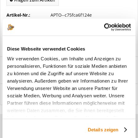
Artikel-Nr.:
APTO--c75fca6f124e
Vorteile
Kostenloser Versand ab € 2000,- Bestellwert
Versand mit eigener Spedition
Diese Webseite verwendet Cookies
Wir verwenden Cookies, um Inhalte und Anzeigen zu
Beschreibung
personalisieren, Funktionen für soziale Medien anbieten
Windfangelemente online am Bildschirm konfigurieren und
zu können und die Zugriffe auf unsere Website zu
einbaufertig bestellen. In wenigen...
mehr
analysieren. Außerdem geben wir Informationen zu Ihrer
Verwendung unserer Website an unsere Partner für
Bewertungen
0
soziale Medien, Werbung und Analysen weiter. Unsere
Bewertungen lesen, schreiben und diskutieren...
mehr
Partner führen diese Informationen möglicherweise mit
weiteren Daten zusammen, die Sie ihnen bereitgestellt
haben oder die sie im Rahmen Ihrer Nutzung der Dienste
Sie haben Fragen zu unseren
gesammelt haben.
Details zeigen
Produkten?