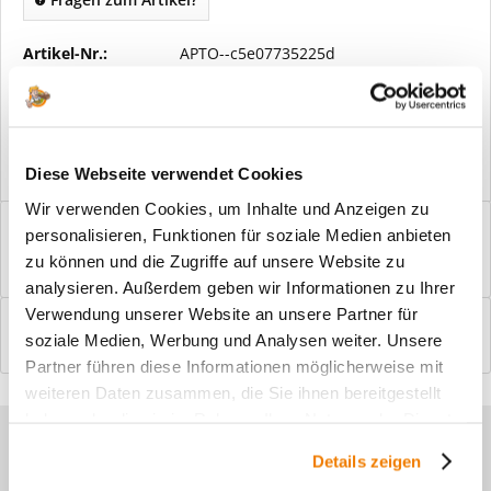
Artikel-Nr.:
APTO--c5e07735225d
Vorteile
Kostenloser Versand ab € 2000,- Bestellwert
Versand mit eigener Spedition
Diese Webseite verwendet Cookies
Wir verwenden Cookies, um Inhalte und Anzeigen zu
Beschreibung
personalisieren, Funktionen für soziale Medien anbieten
Windfangelemente online am Bildschirm konfigurieren und
zu können und die Zugriffe auf unsere Website zu
einbaufertig bestellen. In wenigen...
mehr
analysieren. Außerdem geben wir Informationen zu Ihrer
Verwendung unserer Website an unsere Partner für
Bewertungen
0
soziale Medien, Werbung und Analysen weiter. Unsere
Bewertungen lesen, schreiben und diskutieren...
mehr
Partner führen diese Informationen möglicherweise mit
weiteren Daten zusammen, die Sie ihnen bereitgestellt
haben oder die sie im Rahmen Ihrer Nutzung der Dienste
Sie haben Fragen zu unseren
gesammelt haben.
Details zeigen
Produkten?