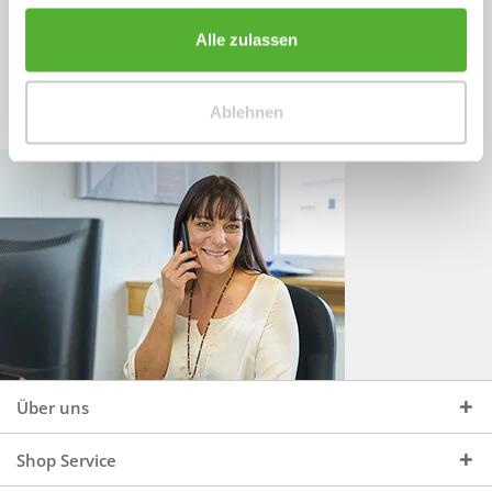
Sprechen Sie uns an, unter:
Wir beraten Sie gerne:
Alle zulassen
Mo - Do, 09:00 - 16:00 Uhr
+49 (0)4244 965 34 04
und Fr, 09:00 - 13:00 Uhr
Ablehnen
vertrieb@topdoors.de
Über uns
Shop Service