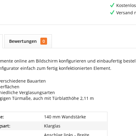
Kostenlos
Versand m
Bewertungen
0
ente online am Bildschirm konfigurieren und einbaufertig bestell
igurator einfach zum fertig konfektionierten Element.
verschiedene Bauarten
berflächen
hiedliche Verglasungsarten
ngigen Türmaße, auch mit Türblatthöhe 2,11 m
e:
140 mm Wandstärke
sart:
Klarglas
Anschlag links - Breite