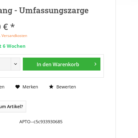
ang - Umfassungszarge
 € *
l. Versandkosten
it 6 Wochen
In den
Warenkorb
Bewerten
en
Merken
um Artikel?
APTO--c5c933930685