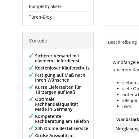
Komplettpakete
Türen-Blog
Vorteile
Beschreibung
Sicherer Versand mit
eigenem Lieferdienst
Windfangelem
Kostenloser Käuferschutz
unserem Konf
Fertigung auf Maß nach
Ihren Wünschen
sieben 
Kurze Lieferzeiten für
viele O
Türzargen auf Maß
untersc
Optimale
alle gä
Fachhandelsqualität
uvm.
Made in Germany
Kompetente
Wandstärk
Fachberatung am Telefon
24h Online Bestellservice
Verglasung
Große Auswahl im