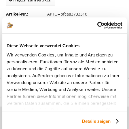
Artikel-Nr.:
APTO--bfca83733310
Vorteile
Kostenloser Versand ab € 2000,- Bestellwert
Versand mit eigener Spedition
Diese Webseite verwendet Cookies
Wir verwenden Cookies, um Inhalte und Anzeigen zu
Beschreibung
personalisieren, Funktionen für soziale Medien anbieten
Windfangelemente online am Bildschirm konfigurieren und
zu können und die Zugriffe auf unsere Website zu
einbaufertig bestellen. In wenigen...
mehr
analysieren. Außerdem geben wir Informationen zu Ihrer
Verwendung unserer Website an unsere Partner für
Bewertungen
0
soziale Medien, Werbung und Analysen weiter. Unsere
Bewertungen lesen, schreiben und diskutieren...
mehr
Partner führen diese Informationen möglicherweise mit
weiteren Daten zusammen, die Sie ihnen bereitgestellt
haben oder die sie im Rahmen Ihrer Nutzung der Dienste
Sie haben Fragen zu unseren
gesammelt haben.
Details zeigen
Produkten?