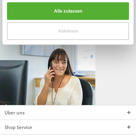
Sprechen Sie uns an, unter:
Wir beraten Sie gerne:
Alle zulassen
Mo - Do, 09:00 - 16:00 Uhr
+49 (0)4244 965 34 04
und Fr, 09:00 - 13:00 Uhr
Ablehnen
vertrieb@topdoors.de
Über uns
Shop Service