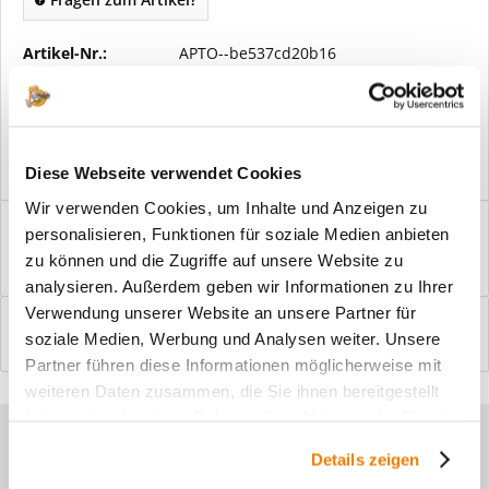
Artikel-Nr.:
APTO--be537cd20b16
Vorteile
Kostenloser Versand ab € 2000,- Bestellwert
Versand mit eigener Spedition
Diese Webseite verwendet Cookies
Wir verwenden Cookies, um Inhalte und Anzeigen zu
Beschreibung
personalisieren, Funktionen für soziale Medien anbieten
Windfangelemente online am Bildschirm konfigurieren und
zu können und die Zugriffe auf unsere Website zu
einbaufertig bestellen. In wenigen...
mehr
analysieren. Außerdem geben wir Informationen zu Ihrer
Verwendung unserer Website an unsere Partner für
Bewertungen
0
soziale Medien, Werbung und Analysen weiter. Unsere
Bewertungen lesen, schreiben und diskutieren...
mehr
Partner führen diese Informationen möglicherweise mit
weiteren Daten zusammen, die Sie ihnen bereitgestellt
haben oder die sie im Rahmen Ihrer Nutzung der Dienste
Sie haben Fragen zu unseren
gesammelt haben.
Details zeigen
Produkten?