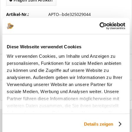
Artikel-Nr.:
APTO--bde325029044
Vorteile
Kostenloser Versand ab € 2000,- Bestellwert
Versand mit eigener Spedition
Diese Webseite verwendet Cookies
Wir verwenden Cookies, um Inhalte und Anzeigen zu
Beschreibung
personalisieren, Funktionen für soziale Medien anbieten
Windfangelemente online am Bildschirm konfigurieren und
zu können und die Zugriffe auf unsere Website zu
einbaufertig bestellen. In wenigen...
mehr
analysieren. Außerdem geben wir Informationen zu Ihrer
Verwendung unserer Website an unsere Partner für
Bewertungen
0
soziale Medien, Werbung und Analysen weiter. Unsere
Bewertungen lesen, schreiben und diskutieren...
mehr
Partner führen diese Informationen möglicherweise mit
weiteren Daten zusammen, die Sie ihnen bereitgestellt
haben oder die sie im Rahmen Ihrer Nutzung der Dienste
Sie haben Fragen zu unseren
gesammelt haben.
Details zeigen
Produkten?