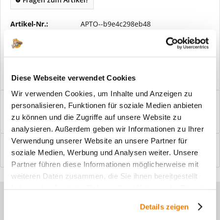
Artikel-Nr.:
APTO--b9e4c298eb48
Vorteile
Kostenloser Versand ab € 2000,- Bestellwert
Versand mit eigener Spedition
Diese Webseite verwendet Cookies
Wir verwenden Cookies, um Inhalte und Anzeigen zu
Beschreibung
personalisieren, Funktionen für soziale Medien anbieten
Windfangelemente online am Bildschirm konfigurieren und
zu können und die Zugriffe auf unsere Website zu
einbaufertig bestellen. In wenigen...
mehr
analysieren. Außerdem geben wir Informationen zu Ihrer
Verwendung unserer Website an unsere Partner für
Bewertungen
0
soziale Medien, Werbung und Analysen weiter. Unsere
Bewertungen lesen, schreiben und diskutieren...
mehr
Partner führen diese Informationen möglicherweise mit
weiteren Daten zusammen, die Sie ihnen bereitgestellt
haben oder die sie im Rahmen Ihrer Nutzung der Dienste
Sie haben Fragen zu unseren
gesammelt haben.
Details zeigen
Produkten?