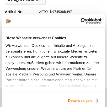
Artikel-Nr.:
APTO--b97450bb4971
Vorteile
Kostenloser Versand ab € 2000,- Bestellwert
Versand mit eigener Spedition
Diese Webseite verwendet Cookies
Wir verwenden Cookies, um Inhalte und Anzeigen zu
Beschreibung
personalisieren, Funktionen für soziale Medien anbieten
Windfangelemente online am Bildschirm konfigurieren und
zu können und die Zugriffe auf unsere Website zu
einbaufertig bestellen. In wenigen...
mehr
analysieren. Außerdem geben wir Informationen zu Ihrer
Verwendung unserer Website an unsere Partner für
Bewertungen
0
soziale Medien, Werbung und Analysen weiter. Unsere
Bewertungen lesen, schreiben und diskutieren...
mehr
Partner führen diese Informationen möglicherweise mit
weiteren Daten zusammen, die Sie ihnen bereitgestellt
haben oder die sie im Rahmen Ihrer Nutzung der Dienste
Sie haben Fragen zu unseren
gesammelt haben.
Details zeigen
Produkten?