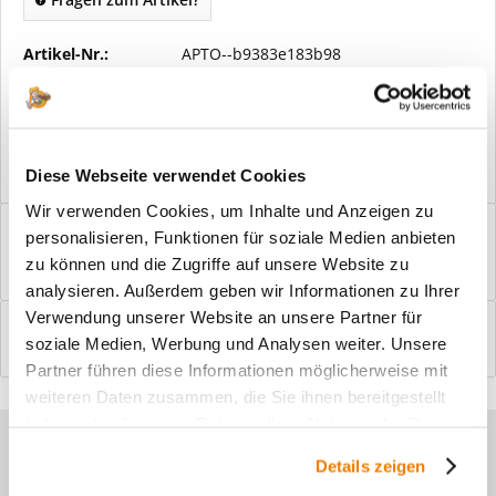
Artikel-Nr.:
APTO--b9383e183b98
Vorteile
Kostenloser Versand ab € 2000,- Bestellwert
Versand mit eigener Spedition
Diese Webseite verwendet Cookies
Wir verwenden Cookies, um Inhalte und Anzeigen zu
Beschreibung
personalisieren, Funktionen für soziale Medien anbieten
Windfangelemente online am Bildschirm konfigurieren und
zu können und die Zugriffe auf unsere Website zu
einbaufertig bestellen. In wenigen...
mehr
analysieren. Außerdem geben wir Informationen zu Ihrer
Verwendung unserer Website an unsere Partner für
Bewertungen
0
soziale Medien, Werbung und Analysen weiter. Unsere
Bewertungen lesen, schreiben und diskutieren...
mehr
Partner führen diese Informationen möglicherweise mit
weiteren Daten zusammen, die Sie ihnen bereitgestellt
haben oder die sie im Rahmen Ihrer Nutzung der Dienste
Sie haben Fragen zu unseren
gesammelt haben.
Details zeigen
Produkten?