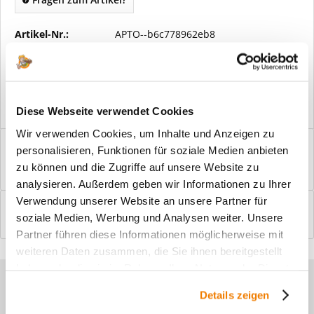
Artikel-Nr.:
APTO--b6c778962eb8
Vorteile
Kostenloser Versand ab € 2000,- Bestellwert
Versand mit eigener Spedition
Diese Webseite verwendet Cookies
Wir verwenden Cookies, um Inhalte und Anzeigen zu
Beschreibung
personalisieren, Funktionen für soziale Medien anbieten
Windfangelemente online am Bildschirm konfigurieren und
zu können und die Zugriffe auf unsere Website zu
einbaufertig bestellen. In wenigen...
mehr
analysieren. Außerdem geben wir Informationen zu Ihrer
Verwendung unserer Website an unsere Partner für
Bewertungen
0
soziale Medien, Werbung und Analysen weiter. Unsere
Bewertungen lesen, schreiben und diskutieren...
mehr
Partner führen diese Informationen möglicherweise mit
weiteren Daten zusammen, die Sie ihnen bereitgestellt
haben oder die sie im Rahmen Ihrer Nutzung der Dienste
Sie haben Fragen zu unseren
gesammelt haben.
Details zeigen
Produkten?