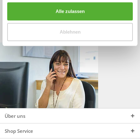
Sprechen Sie uns an, unter:
Wir beraten Sie gerne:
Alle zulassen
Mo - Do, 09:00 - 16:00 Uhr
+49 (0)4244 965 34 04
und Fr, 09:00 - 13:00 Uhr
Ablehnen
vertrieb@topdoors.de
Über uns
Shop Service