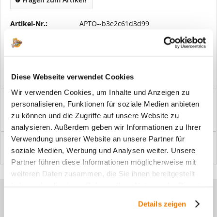
Artikel-Nr.:
APTO--b3e2c61d3d99
Vorteile
Kostenloser Versand ab € 2000,- Bestellwert
Versand mit eigener Spedition
Diese Webseite verwendet Cookies
Wir verwenden Cookies, um Inhalte und Anzeigen zu
Beschreibung
personalisieren, Funktionen für soziale Medien anbieten
Windfangelemente online am Bildschirm konfigurieren und
zu können und die Zugriffe auf unsere Website zu
einbaufertig bestellen. In wenigen...
mehr
analysieren. Außerdem geben wir Informationen zu Ihrer
Verwendung unserer Website an unsere Partner für
Bewertungen
0
soziale Medien, Werbung und Analysen weiter. Unsere
Bewertungen lesen, schreiben und diskutieren...
mehr
Partner führen diese Informationen möglicherweise mit
weiteren Daten zusammen, die Sie ihnen bereitgestellt
haben oder die sie im Rahmen Ihrer Nutzung der Dienste
Sie haben Fragen zu unseren
gesammelt haben.
Details zeigen
Produkten?