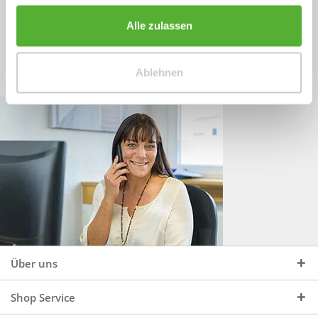
Sprechen Sie uns an, unter:
Wir beraten Sie gerne:
Alle zulassen
Mo - Do, 09:00 - 16:00 Uhr
+49 (0)4244 965 34 04
und Fr, 09:00 - 13:00 Uhr
Ablehnen
vertrieb@topdoors.de
Über uns
Shop Service