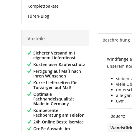
Komplettpakete
Türen-Blog
Vorteile
Beschreibung
Sicherer Versand mit
eigenem Lieferdienst
Windfangelem
Kostenloser Käuferschutz
unserem Konf
Fertigung auf Maß nach
Ihren Wünschen
sieben 
Kurze Lieferzeiten für
viele O
Türzargen auf Maß
untersc
Optimale
alle gä
Fachhandelsqualität
uvm.
Made in Germany
Kompetente
Fachberatung am Telefon
Bauart:
24h Online Bestellservice
Wandstärk
Große Auswahl im