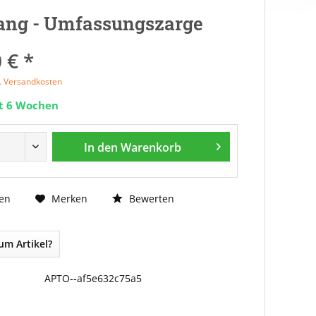
ang - Umfassungszarge
 € *
l. Versandkosten
it 6 Wochen
In den
Warenkorb
Bewerten
en
Merken
um Artikel?
APTO--af5e632c75a5