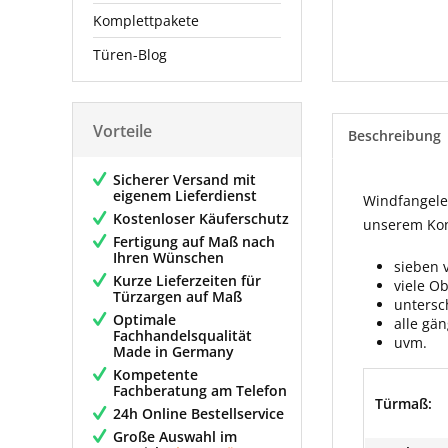
Komplettpakete
Türen-Blog
Vorteile
Beschreibung
Sicherer Versand mit
eigenem Lieferdienst
Windfangelem
Kostenloser Käuferschutz
unserem Konf
Fertigung auf Maß nach
Ihren Wünschen
sieben 
Kurze Lieferzeiten für
viele O
Türzargen auf Maß
untersc
Optimale
alle gä
Fachhandelsqualität
uvm.
Made in Germany
Kompetente
Fachberatung am Telefon
Türmaß:
24h Online Bestellservice
Große Auswahl im