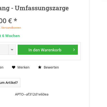
ang - Umfassungszarge
00 € *
l. Versandkosten
it 6 Wochen
In den
Warenkorb
Bewerten
en
Merken
um Artikel?
APTO--af312d1e60ea