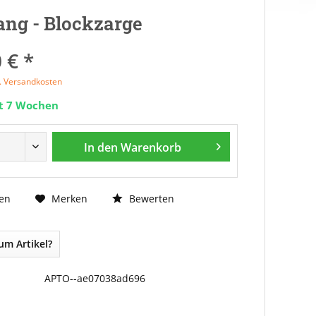
ng - Blockzarge
 € *
l. Versandkosten
it 7 Wochen
In den
Warenkorb
Bewerten
en
Merken
um Artikel?
APTO--ae07038ad696