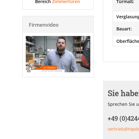
Bereich
Zimmertüren
Türmaß:
Verglasung
Firmenvideo
Bauart:
Oberfläche
Sie hab
Sprechen Sie u
+49 (0)424
vertrieb@topd