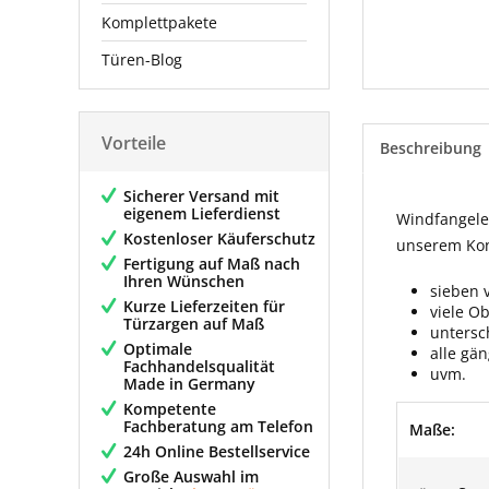
Komplettpakete
Türen-Blog
Vorteile
Beschreibung
Sicherer Versand mit
eigenem Lieferdienst
Windfangelem
Kostenloser Käuferschutz
unserem Konf
Fertigung auf Maß nach
Ihren Wünschen
sieben 
Kurze Lieferzeiten für
viele O
Türzargen auf Maß
untersc
Optimale
alle gä
Fachhandelsqualität
uvm.
Made in Germany
Kompetente
Fachberatung am Telefon
Maße:
24h Online Bestellservice
Große Auswahl im