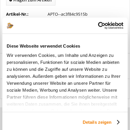
Artikel-Nr.:
APTO--ac3f84c9515b
Vorteile
Kostenloser Versand ab € 2000,- Bestellwert
Versand mit eigener Spedition
Diese Webseite verwendet Cookies
Wir verwenden Cookies, um Inhalte und Anzeigen zu
Beschreibung
personalisieren, Funktionen für soziale Medien anbieten
Windfangelemente online am Bildschirm konfigurieren und
zu können und die Zugriffe auf unsere Website zu
einbaufertig bestellen. In wenigen...
mehr
analysieren. Außerdem geben wir Informationen zu Ihrer
Verwendung unserer Website an unsere Partner für
Bewertungen
0
soziale Medien, Werbung und Analysen weiter. Unsere
Bewertungen lesen, schreiben und diskutieren...
mehr
Partner führen diese Informationen möglicherweise mit
weiteren Daten zusammen, die Sie ihnen bereitgestellt
haben oder die sie im Rahmen Ihrer Nutzung der Dienste
Sie haben Fragen zu unseren
gesammelt haben.
Details zeigen
Produkten?