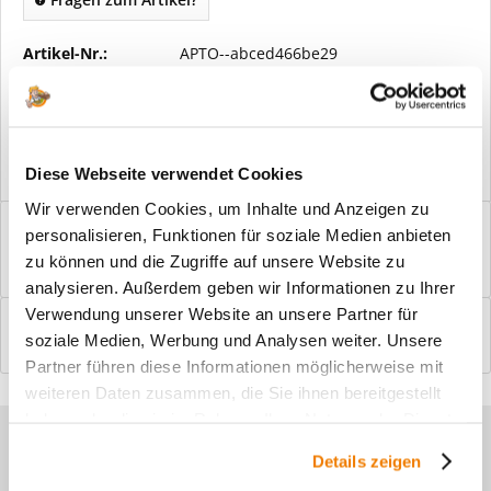
Artikel-Nr.:
APTO--abced466be29
Vorteile
Kostenloser Versand ab € 2000,- Bestellwert
Versand mit eigener Spedition
Diese Webseite verwendet Cookies
Wir verwenden Cookies, um Inhalte und Anzeigen zu
Beschreibung
personalisieren, Funktionen für soziale Medien anbieten
Windfangelemente online am Bildschirm konfigurieren und
zu können und die Zugriffe auf unsere Website zu
einbaufertig bestellen. In wenigen...
mehr
analysieren. Außerdem geben wir Informationen zu Ihrer
Verwendung unserer Website an unsere Partner für
Bewertungen
0
soziale Medien, Werbung und Analysen weiter. Unsere
Bewertungen lesen, schreiben und diskutieren...
mehr
Partner führen diese Informationen möglicherweise mit
weiteren Daten zusammen, die Sie ihnen bereitgestellt
haben oder die sie im Rahmen Ihrer Nutzung der Dienste
Sie haben Fragen zu unseren
gesammelt haben.
Details zeigen
Produkten?