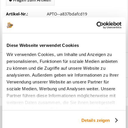
Artikel-Nr.:
APTO--a837bdafcd19
Vorteile
Kostenloser Versand ab € 2000,- Bestellwert
Versand mit eigener Spedition
Diese Webseite verwendet Cookies
Wir verwenden Cookies, um Inhalte und Anzeigen zu
Beschreibung
personalisieren, Funktionen für soziale Medien anbieten
Windfangelemente online am Bildschirm konfigurieren und
zu können und die Zugriffe auf unsere Website zu
einbaufertig bestellen. In wenigen...
mehr
analysieren. Außerdem geben wir Informationen zu Ihrer
Verwendung unserer Website an unsere Partner für
Bewertungen
0
soziale Medien, Werbung und Analysen weiter. Unsere
Bewertungen lesen, schreiben und diskutieren...
mehr
Partner führen diese Informationen möglicherweise mit
weiteren Daten zusammen, die Sie ihnen bereitgestellt
haben oder die sie im Rahmen Ihrer Nutzung der Dienste
Sie haben Fragen zu unseren
gesammelt haben.
Details zeigen
Produkten?