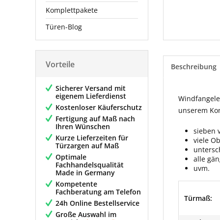
Komplettpakete
Türen-Blog
Vorteile
Beschreibung
Sicherer Versand mit
eigenem Lieferdienst
Windfangelem
Kostenloser Käuferschutz
unserem Konf
Fertigung auf Maß nach
Ihren Wünschen
sieben 
Kurze Lieferzeiten für
viele O
Türzargen auf Maß
untersc
Optimale
alle gä
Fachhandelsqualität
uvm.
Made in Germany
Kompetente
Fachberatung am Telefon
Türmaß:
24h Online Bestellservice
Große Auswahl im