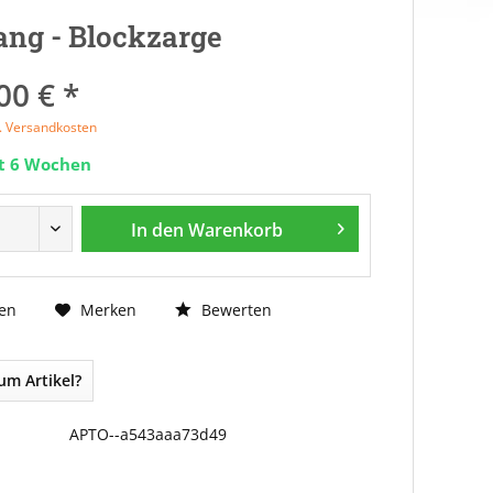
ng - Blockzarge
00 € *
l. Versandkosten
it 6 Wochen
In den
Warenkorb
Bewerten
en
Merken
um Artikel?
APTO--a543aaa73d49