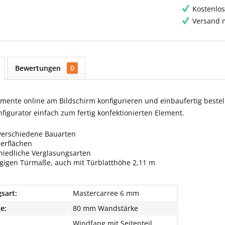
Kostenlos
Versand m
Bewertungen
0
ente online am Bildschirm konfigurieren und einbaufertig bestell
igurator einfach zum fertig konfektionierten Element.
verschiedene Bauarten
berflächen
hiedliche Verglasungsarten
ngigen Türmaße, auch mit Türblatthöhe 2,11 m
sart:
Mastercarree 6 mm
e:
80 mm Wandstärke
Windfang mit Seitenteil