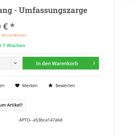
ang - Umfassungszarge
 € *
l. Versandkosten
it 7 Wochen
In den
Warenkorb
Bewerten
en
Merken
um Artikel?
APTO--a53bca147a6d