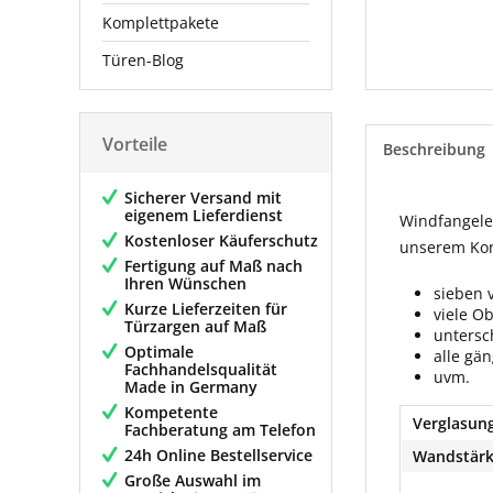
Komplettpakete
Türen-Blog
Vorteile
Beschreibung
Sicherer Versand mit
eigenem Lieferdienst
Windfangelem
Kostenloser Käuferschutz
unserem Konf
Fertigung auf Maß nach
Ihren Wünschen
sieben 
Kurze Lieferzeiten für
viele O
Türzargen auf Maß
untersc
Optimale
alle gä
Fachhandelsqualität
uvm.
Made in Germany
Kompetente
Verglasung
Fachberatung am Telefon
24h Online Bestellservice
Wandstärk
Große Auswahl im