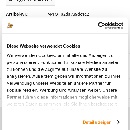
Artikel-Nr.:
APTO--a2da739dc1c2
Vorteile
Kostenloser Versand ab € 2000,- Bestellwert
Versand mit eigener Spedition
Diese Webseite verwendet Cookies
Wir verwenden Cookies, um Inhalte und Anzeigen zu
Beschreibung
personalisieren, Funktionen für soziale Medien anbieten
Windfangelemente online am Bildschirm konfigurieren und
zu können und die Zugriffe auf unsere Website zu
einbaufertig bestellen. In wenigen...
mehr
analysieren. Außerdem geben wir Informationen zu Ihrer
Verwendung unserer Website an unsere Partner für
Bewertungen
0
soziale Medien, Werbung und Analysen weiter. Unsere
Bewertungen lesen, schreiben und diskutieren...
mehr
Partner führen diese Informationen möglicherweise mit
weiteren Daten zusammen, die Sie ihnen bereitgestellt
haben oder die sie im Rahmen Ihrer Nutzung der Dienste
Sie haben Fragen zu unseren
gesammelt haben.
Details zeigen
Produkten?