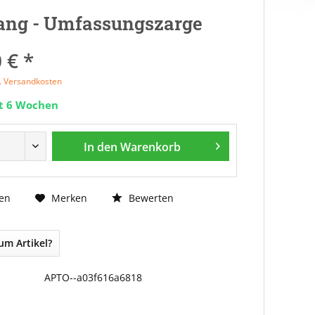
ang - Umfassungszarge
 € *
l. Versandkosten
it 6 Wochen
In den
Warenkorb
Bewerten
en
Merken
um Artikel?
APTO--a03f616a6818