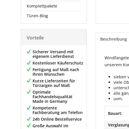
Komplettpakete
Türen-Blog
Vorteile
Beschreibung
Sicherer Versand mit
eigenem Lieferdienst
Windfangelem
Kostenloser Käuferschutz
unserem Konf
Fertigung auf Maß nach
Ihren Wünschen
sieben 
Kurze Lieferzeiten für
viele O
Türzargen auf Maß
untersc
Optimale
alle gä
Fachhandelsqualität
uvm.
Made in Germany
Kompetente
Fachberatung am Telefon
Bauart:
24h Online Bestellservice
Verglasung
Große Auswahl im