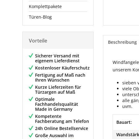
Komplettpakete
Türen-Blog
Vorteile
Beschreibung
Sicherer Versand mit
eigenem Lieferdienst
Windfangelem
Kostenloser Käuferschutz
unserem Konf
Fertigung auf Maß nach
Ihren Wünschen
sieben 
Kurze Lieferzeiten für
viele O
Türzargen auf Maß
untersc
Optimale
alle gä
Fachhandelsqualität
uvm.
Made in Germany
Kompetente
Fachberatung am Telefon
Bauart:
24h Online Bestellservice
Wandstärk
Große Auswahl im