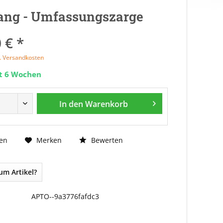
ang - Umfassungszarge
 € *
l. Versandkosten
it 6 Wochen
In den
Warenkorb
Bewerten
en
Merken
um Artikel?
APTO--9a3776fafdc3