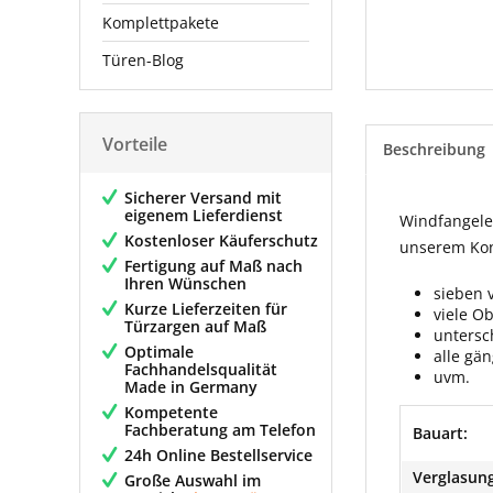
Komplettpakete
Türen-Blog
Vorteile
Beschreibung
Sicherer Versand mit
eigenem Lieferdienst
Windfangelem
Kostenloser Käuferschutz
unserem Konf
Fertigung auf Maß nach
Ihren Wünschen
sieben 
Kurze Lieferzeiten für
viele O
Türzargen auf Maß
untersc
Optimale
alle gä
Fachhandelsqualität
uvm.
Made in Germany
Kompetente
Fachberatung am Telefon
Bauart:
24h Online Bestellservice
Verglasung
Große Auswahl im