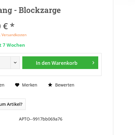
ng - Blockzarge
 € *
l. Versandkosten
it 7 Wochen
In den
Warenkorb
Bewerten
en
Merken
um Artikel?
APTO--9917bb069a76