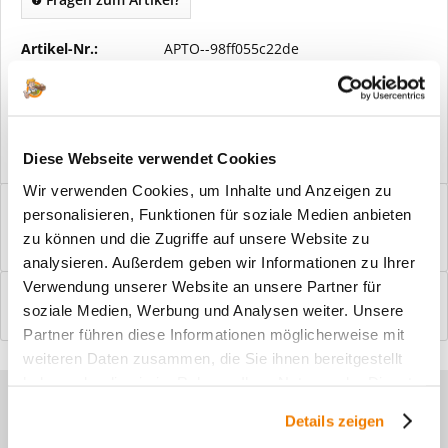
Artikel-Nr.:
APTO--98ff055c22de
Vorteile
Kostenloser Versand ab € 2000,- Bestellwert
Versand mit eigener Spedition
Diese Webseite verwendet Cookies
Wir verwenden Cookies, um Inhalte und Anzeigen zu
Beschreibung
personalisieren, Funktionen für soziale Medien anbieten
Windfangelemente online am Bildschirm konfigurieren und
zu können und die Zugriffe auf unsere Website zu
einbaufertig bestellen. In wenigen...
mehr
analysieren. Außerdem geben wir Informationen zu Ihrer
Verwendung unserer Website an unsere Partner für
Bewertungen
0
soziale Medien, Werbung und Analysen weiter. Unsere
Bewertungen lesen, schreiben und diskutieren...
mehr
Partner führen diese Informationen möglicherweise mit
weiteren Daten zusammen, die Sie ihnen bereitgestellt
haben oder die sie im Rahmen Ihrer Nutzung der Dienste
Sie haben Fragen zu unseren
gesammelt haben.
Details zeigen
Produkten?