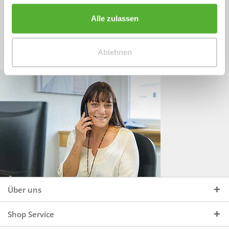
Sprechen Sie uns an, unter:
Wir beraten Sie gerne:
Alle zulassen
Mo - Do, 09:00 - 16:00 Uhr
+49 (0)4244 965 34 04
und Fr, 09:00 - 13:00 Uhr
Ablehnen
vertrieb@topdoors.de
Über uns
Shop Service