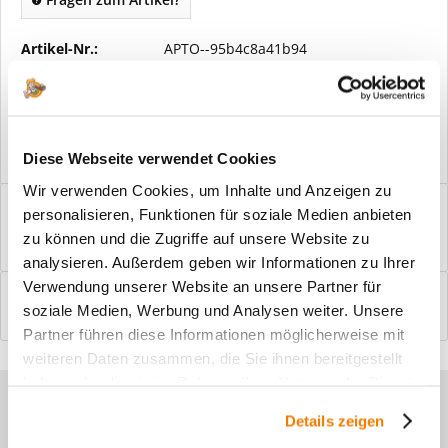
Artikel-Nr.:
APTO--95b4c8a41b94
Vorteile
Kostenloser Versand ab € 2000,- Bestellwert
Versand mit eigener Spedition
Diese Webseite verwendet Cookies
Wir verwenden Cookies, um Inhalte und Anzeigen zu
Beschreibung
personalisieren, Funktionen für soziale Medien anbieten
Windfangelemente online am Bildschirm konfigurieren und
zu können und die Zugriffe auf unsere Website zu
einbaufertig bestellen. In wenigen...
mehr
analysieren. Außerdem geben wir Informationen zu Ihrer
Verwendung unserer Website an unsere Partner für
Bewertungen
0
soziale Medien, Werbung und Analysen weiter. Unsere
Bewertungen lesen, schreiben und diskutieren...
mehr
Partner führen diese Informationen möglicherweise mit
weiteren Daten zusammen, die Sie ihnen bereitgestellt
haben oder die sie im Rahmen Ihrer Nutzung der Dienste
Sie haben Fragen zu unseren
gesammelt haben.
Details zeigen
Produkten?