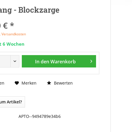
ng - Blockzarge
 € *
l. Versandkosten
it 6 Wochen
In den
Warenkorb
Bewerten
en
Merken
um Artikel?
APTO--9494789e34b6