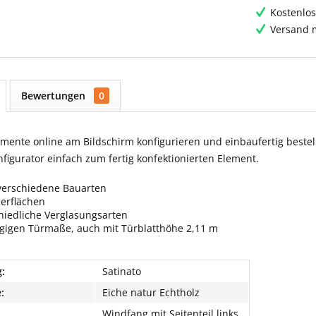
Kostenlos
Versand m
Bewertungen
0
ente online am Bildschirm konfigurieren und einbaufertig bestell
igurator einfach zum fertig konfektionierten Element.
verschiedene Bauarten
berflächen
hiedliche Verglasungsarten
ngigen Türmaße, auch mit Türblatthöhe 2,11 m
:
Satinato
:
Eiche natur Echtholz
Windfang mit Seitenteil links