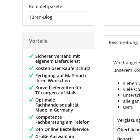
Komplettpakete
Türen-Blog
Vorteile
Beschreibung
Sicherer Versand mit
eigenem Lieferdienst
Windfangelem
Kostenloser Käuferschutz
unserem Konf
Fertigung auf Maß nach
Ihren Wünschen
sieben 
Kurze Lieferzeiten für
viele O
Türzargen auf Maß
untersc
Optimale
alle gä
Fachhandelsqualität
uvm.
Made in Germany
Kompetente
Verglasung
Fachberatung am Telefon
24h Online Bestellservice
Oberfläche
Große Auswahl im
Bauart: