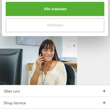
Sprechen Sie uns an, unter:
Wir beraten Sie gerne:
Alle zulassen
Mo - Do, 09:00 - 16:00 Uhr
+49 (0)4244 965 34 04
und Fr, 09:00 - 13:00 Uhr
Ablehnen
vertrieb@topdoors.de
Über uns
Shop Service