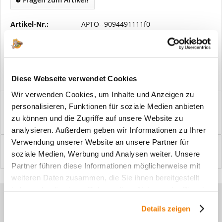
Artikel-Nr.:
APTO--9094491111f0
Vorteile
Kostenloser Versand ab € 2000,- Bestellwert
Versand mit eigener Spedition
Diese Webseite verwendet Cookies
Wir verwenden Cookies, um Inhalte und Anzeigen zu
Beschreibung
personalisieren, Funktionen für soziale Medien anbieten
Windfangelemente online am Bildschirm konfigurieren und
zu können und die Zugriffe auf unsere Website zu
einbaufertig bestellen. In wenigen...
mehr
analysieren. Außerdem geben wir Informationen zu Ihrer
Verwendung unserer Website an unsere Partner für
Bewertungen
0
soziale Medien, Werbung und Analysen weiter. Unsere
Bewertungen lesen, schreiben und diskutieren...
mehr
Partner führen diese Informationen möglicherweise mit
weiteren Daten zusammen, die Sie ihnen bereitgestellt
haben oder die sie im Rahmen Ihrer Nutzung der Dienste
Sie haben Fragen zu unseren
gesammelt haben.
Details zeigen
Produkten?