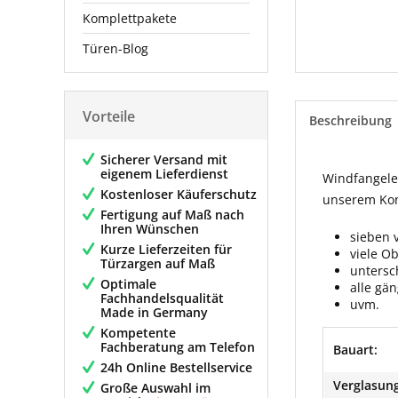
Komplettpakete
Türen-Blog
Vorteile
Beschreibung
Sicherer Versand mit
eigenem Lieferdienst
Windfangelem
Kostenloser Käuferschutz
unserem Konf
Fertigung auf Maß nach
Ihren Wünschen
sieben 
Kurze Lieferzeiten für
viele O
Türzargen auf Maß
untersc
Optimale
alle gä
Fachhandelsqualität
uvm.
Made in Germany
Kompetente
Fachberatung am Telefon
Bauart:
24h Online Bestellservice
Verglasung
Große Auswahl im