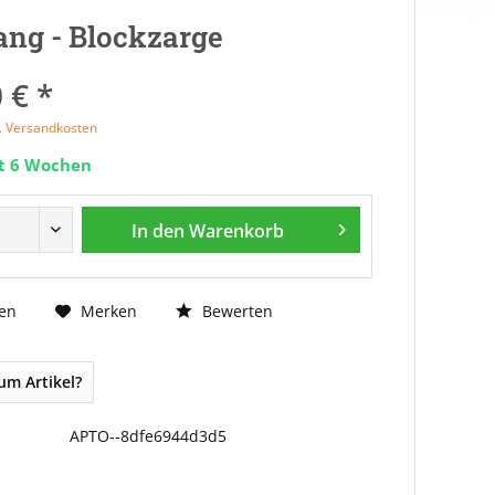
ng - Blockzarge
 € *
l. Versandkosten
it 6 Wochen
In den
Warenkorb
Bewerten
en
Merken
um Artikel?
APTO--8dfe6944d3d5